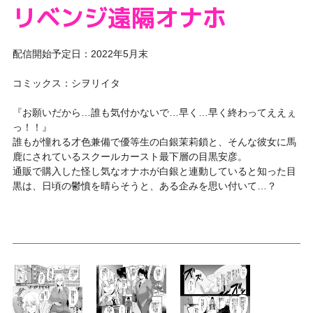
リベンジ遠隔オナホ
配信開始予定日：2022年5月末
コミックス：シヲリイタ
『お願いだから…誰も気付かないで…早く…早く終わってええぇ
っ！！』
誰もが憧れる才色兼備で優等生の白銀茉莉鎖と、そんな彼女に馬
鹿にされているスクールカースト最下層の目黒安彦。
通販で購入した怪し気なオナホが白銀と連動していると知った目
黒は、日頃の鬱憤を晴らそうと、ある企みを思い付いて…？