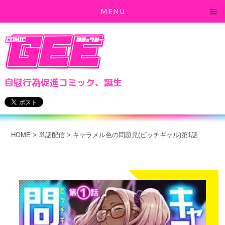
MENU
自慰行為促進コミック、誕生
HOME
>
単話配信
>
キャラメル色の問題児(ビッチギャル)第1話